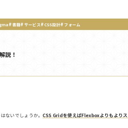
igma
書籍
サービス
CSS設計
フォーム
く解説！
のではないでしょうか。
CSS Gridを使えばFlexboxよりもよ