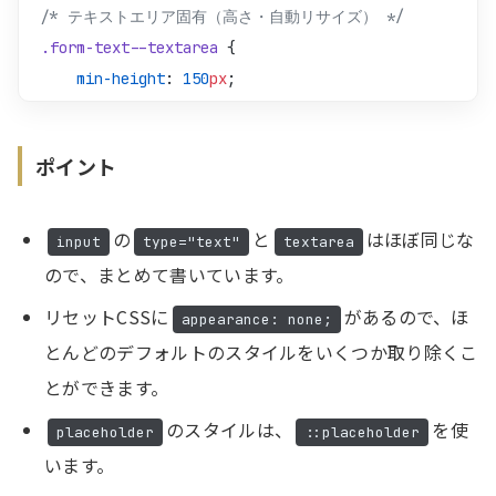
/* テキストエリア固有（高さ・自動リサイズ） */
.form-text--textarea
 {
    min-height
: 
150
px
;
    field-sizing
: 
content
;
}
ポイント
の
と
はほぼ同じな
input
type="text"
textarea
ので、まとめて書いています。
リセットCSSに
があるので、ほ
appearance: none;
とんどのデフォルトのスタイルをいくつか取り除くこ
とができます。
のスタイルは、
を使
placeholder
::placeholder
います。