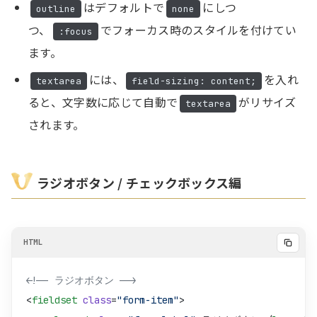
はデフォルトで
にしつ
outline
none
つ、
でフォーカス時のスタイルを付けてい
:focus
ます。
には、
を入れ
textarea
field-sizing: content;
ると、文字数に応じて自動で
がリサイズ
textarea
されます。
ラジオボタン / チェックボックス編
<!-- ラジオボタン -->
<
fieldset
 class
=
"form-item"
>