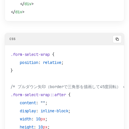
    </
div
>
/* チェック時のアイコン（::after + mask-imageで白い図
</
div
>
.form-option:checked
 +
 .form-option-label::after
 {
    content
: 
""
;
    position
: 
absolute
;
    left
: 
0
;
    top
: 
50
%
;
.form-select-wrap
 {
    width
: 
var
(
--radio-checkbox-size
);
    position
: 
relative
;
    height
: 
var
(
--radio-checkbox-size
);
}
    transform
: 
translateY
(
-50
%
);
    background-color
: 
var
(
--color-white
);
/* プルダウン矢印（borderで三角形を描画して45度回転） */
    mask-size
: 
contain
;
.form-select-wrap::after
 {
    mask-position
: 
center
;
    content
: 
""
;
    mask-repeat
: 
no-repeat
;
    display
: 
inline-block
;
}
    width
: 
10
px
;
    height
: 
10
px
;