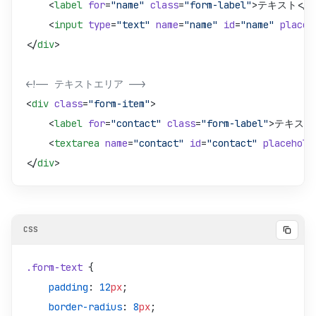
    <
label
 for
=
"name"
 class
=
"form-label"
>テキスト</
l
    <
input
 type
=
"text"
 name
=
"name"
 id
=
"name"
 placeh
</
div
>
<!-- テキストエリア -->
<
div
 class
=
"form-item"
>
    <
label
 for
=
"contact"
 class
=
"form-label"
>テキスト
    <
textarea
 name
=
"contact"
 id
=
"contact"
 placehold
</
div
>
.form-text
 {
    padding
: 
12
px
;
    border-radius
: 
8
px
;