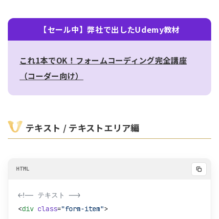
【セール中】弊社で出したUdemy教材
これ1本でOK！フォームコーディング完全講座
（コーダー向け）
テキスト / テキストエリア編
<!-- テキスト -->
<
div
 class
=
"form-item"
>