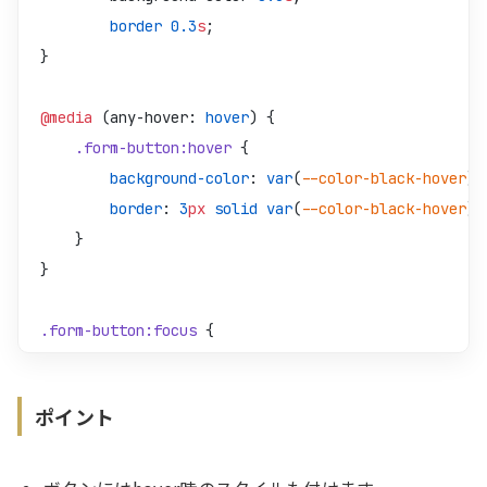
        border
 0.3
s
;
}
@media
 (any-hover: 
hover
) {
    .form-button:hover
 {
        background-color
: 
var
(
--color-black-hover
);
        border
: 
3
px
 solid
 var
(
--color-black-hover
);
    }
}
.form-button:focus
 {
    background-color
: 
var
(
--color-black-focus
);
    border
: 
3
px
 solid
 var
(
--color-focus-border
);
ポイント
}