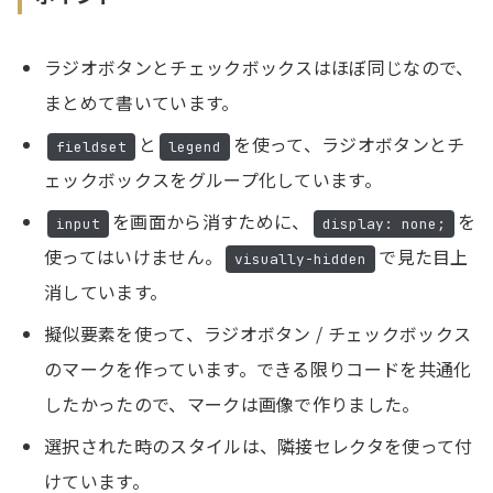
/* ラジオ/チェックボックスの枠（::beforeで描画） */
.form-option-label::before
 {
ラジオボタンとチェックボックスはほぼ同じなので、
    content
: 
""
;
まとめて書いています。
    display
: 
inline-block
;
と
を使って、ラジオボタンとチ
fieldset
legend
    width
: 
var
(
--radio-checkbox-size
);
ェックボックスをグループ化しています。
    height
: 
var
(
--radio-checkbox-size
);
    border
: 
1
px
 solid
 var
(
--color-border
);
を画面から消すために、
を
input
display: none;
    flex-shrink
: 
0
;
使ってはいけません。
で見た目上
visually-hidden
}
消しています。
擬似要素を使って、ラジオボタン / チェックボックス
/* ラジオ用・丸形 */
のマークを作っています。できる限りコードを共通化
.form-option-label--radio::before
 {
    border-radius
したかったので、マークは画像で作りました。
: 
50
%
;
}
選択された時のスタイルは、隣接セレクタを使って付
けています。