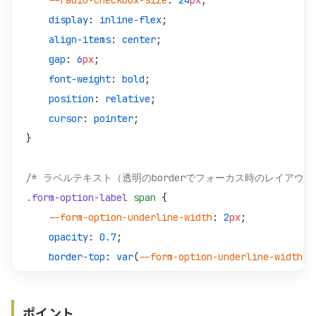
    --radio-checkbox-size
: 
24
px
;
    display
: 
inline-flex
;
    align-items
: 
center
;
    gap
: 
6
px
;
    font-weight
: 
bold
;
    position
: 
relative
;
    cursor
: 
pointer
;
}
/* ラベルテキスト（透明のborderでフォーカス時のレイアウト
.form-option-label
 span
 {
    --form-option-underline-width
: 
2
px
;
    opacity
: 
0.7
;
    border-top
: 
var
(
--form-option-underline-width
) 
    border-bottom
: 
var
(
--form-option-underline-widt
}
ポイント