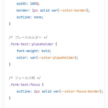
    width
: 
100
%
;
    border
: 
1
px
 solid
 var
(
--color-border
);
    outline
: 
none
;
}
/* プレースホルダー */
.form-text::placeholder
 {
    font-weight
: 
bold
;
    color
: 
var
(
--color-placeholder
);
}
/* フォーカス時 */
.form-text:focus
 {
    outline
: 
1
px
 solid
 var
(
--color-focus-border
);
}