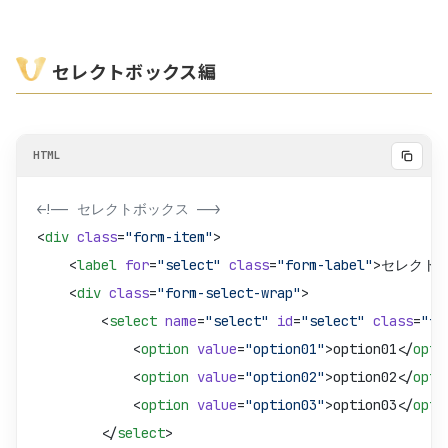
/* チェックボックス用・角丸四角 */
.form-option-label--checkbox::before
 {
    border-radius
: 
4
px
;
セレクトボックス編
}
/* チェック時のラベルテキスト */
.form-option:checked
 +
 .form-option-label
 span
 {
    color
: 
var
(
--color-primary
);
<!-- セレクトボックス -->
    opacity
: 
1
;
<
div
 class
=
"form-item"
>
}
    <
label
 for
=
"select"
 class
=
"form-label"
>セレクトボ
    <
div
 class
=
"form-select-wrap"
>
/* チェック時の枠（背景色をprimaryに） */
        <
select
 name
=
"select"
 id
=
"select"
 class
=
"fo
.form-option:checked
 +
 .form-option-label::before
 {
            <
option
 value
=
"option01"
>option01</
opti
    background-color
: 
var
(
--color-primary
);
            <
option
 value
=
"option02"
>option02</
opti
    border-color
: 
var
(
--color-primary
);
            <
option
 value
=
"option03"
>option03</
opti
}
        </
select
>