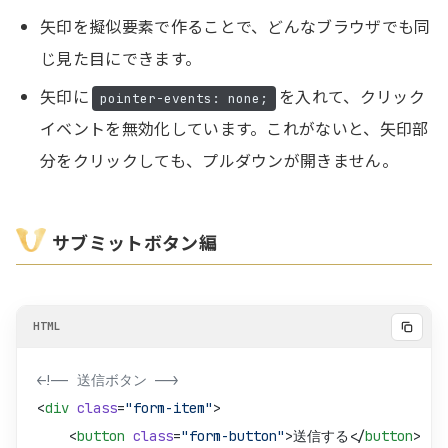
}
矢印を擬似要素で作ることで、どんなブラウザでも同
じ見た目にできます。
/* セレクトのフォーカス時 */
矢印に
を入れて、クリック
pointer-events: none;
.form-select:focus
 {
イベントを無効化しています。これがないと、矢印部
    outline
: 
1
px
 solid
 var
(
--color-focus-border
);
分をクリックしても、プルダウンが開きません。
}
サブミットボタン編
<!-- 送信ボタン -->
<
div
 class
=
"form-item"
>
    <
button
 class
=
"form-button"
>送信する</
button
>