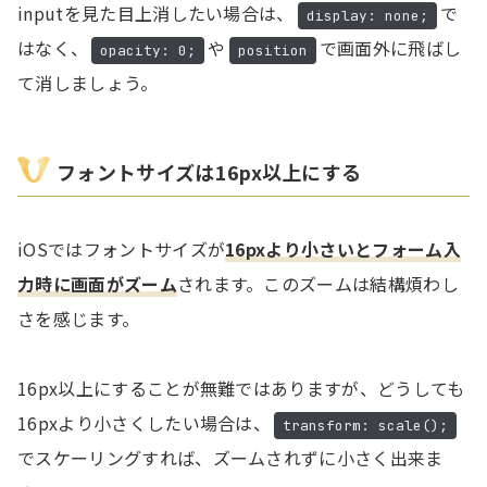
inputを見た目上消したい場合は、
で
display: none;
はなく、
や
で画面外に飛ばし
opacity: 0;
position
て消しましょう。
フォントサイズは16px以上にする
iOSではフォントサイズが
16pxより小さいとフォーム入
力時に画面がズーム
されます。このズームは結構煩わし
さを感じます。
16px以上にすることが無難ではありますが、どうしても
16pxより小さくしたい場合は、
transform: scale();
でスケーリングすれば、ズームされずに小さく出来ま