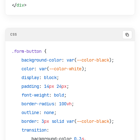
</
div
>
.form-button
 {
    background-color
: 
var
(
--color-black
);
    color
: 
var
(
--color-white
);
    display
: 
block
;
    padding
: 
14
px
 24
px
;
    font-weight
: 
bold
;
    border-radius
: 
100
vh
;
    outline
: 
none
;
    border
: 
3
px
 solid
 var
(
--color-black
);
    transition
:
        background-color 
0.3
s
,