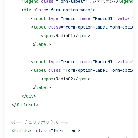
    <
legend
 class
=
"form-label"
>ラジオボタン</
legend
>
    <
div
 class
=
"form-option-wrap"
>
        <
input
 type
=
"radio"
 name
=
"Radio01"
 value
=
"R
        <
label
 class
=
"form-option-label form-option
            <
span
>Radio01</
span
>
        </
label
>
        <
input
 type
=
"radio"
 name
=
"Radio01"
 value
=
"R
        <
label
 class
=
"form-option-label form-option
            <
span
>Radio02</
span
>
        </
label
>
    </
div
>
</
fieldset
>
<!-- チェックボックス -->
<
fieldset
 class
=
"form-item"
>