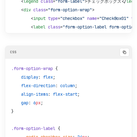
    <
legend
 class
=
"form-label"
>チェックボックス</
lege
    <
div
 class
=
"form-option-wrap"
>
        <
input
 type
=
"checkbox"
 name
=
"CheckBox01"
 va
        <
label
 class
=
"form-option-label form-option
            <
span
>CheckBox01</
span
>
        </
label
>
        <
input
 type
=
"checkbox"
 name
=
"CheckBox02"
 va
.form-option-wrap
 {
        <
label
 class
=
"form-option-label form-option
    display
: 
flex
;
            <
span
>CheckBox02</
span
>
    flex-direction
: 
column
;
        </
label
>
    align-items
: 
flex-start
;
    </
div
>
    gap
: 
6
px
;
</
fieldset
>
}
.form-option-label
 {