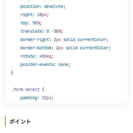
/* ラジオ用・丸アイコン */
    position
: 
absolute
;
.form-option--radio:checked
 +
 .form-option-label--r
    right
: 
18
px
;
    mask-image
: 
url
(
../img/icon-radio.svg
);
    top
: 
50
%
;
}
    translate
: 
0
 -50
%
;
    border-right
: 
2
px
 solid
 currentColor
;
/* チェックボックス用・チェックマークアイコン */
    border-bottom
: 
2
px
 solid
 currentColor
;
.form-option--checkbox:checked
 +
 .form-option-label
    rotate
: 
45
deg
;
    mask-image
: 
url
(
../img/icon-check.svg
);
    pointer-events
: 
none
;
}
}
/* フォーカス時のラベル（下線で表示） */
.form-select
 {
.form-option:focus-visible
 +
 .form-option-label
 spa
    padding
: 
12
px
;
    opacity
: 
1
;
    border-radius
: 
8
px
;
    border-bottom
: 
var
(
--form-option-underline-widt
    width
: 
100
%
;
}
ポイント
    outline
: 
none
;
    border
: 
1
px
 solid
 var
(
--color-border
);